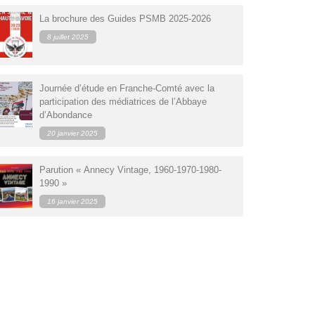
ologie
Genevois : Massif des Aravis
La brochure des Guides PSMB 2025-2026
Maurienne
8 juillet 2025
'hiver
Savoie propre
ulaires
Tarentaise
Journée d’étude en Franche-Comté avec la
participation des médiatrices de l’Abbaye
d’Abondance
20 janvier 2025
Parution « Annecy Vintage, 1960-1970-1980-
1990 »
16 janvier 2025