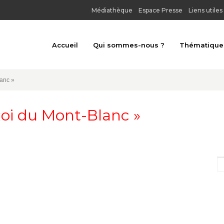
Médiathèque
Espace Presse
Liens utiles
Accueil
Qui sommes-nous ?
Thématique
Toutes les thé
lanc »
Architecture u
Roi du Mont-Blanc »
Archéologie
Art religieux
Au bord de l'e
Châteaux, forts
Gastronomie et
Habitat tradit