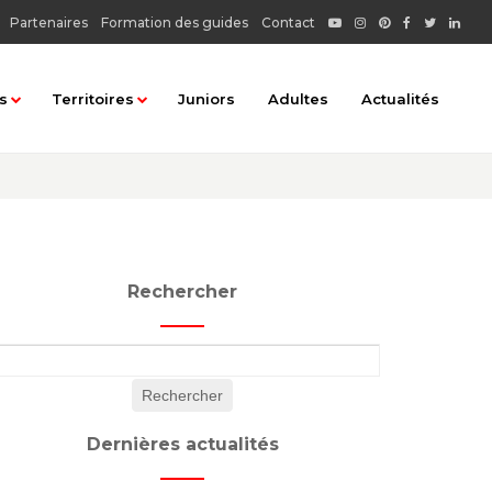
Partenaires
Formation des guides
Contact
s
Territoires
Juniors
Adultes
Actualités
matiques
Tous les territoires
rbaine
Chablais : Haut-Chablais
Chablais : Rives du Léman
Rechercher
Faucigny : Basse vallée de l'Arve
au
Faucigny : Pays du Mont Blanc
...
Faucigny : Vallée du Giffre
 terroir
Genevois : Albanais - Pays de Fillière
Dernières actualités
ionnel
Genevois : Autour du lac d'Annecy