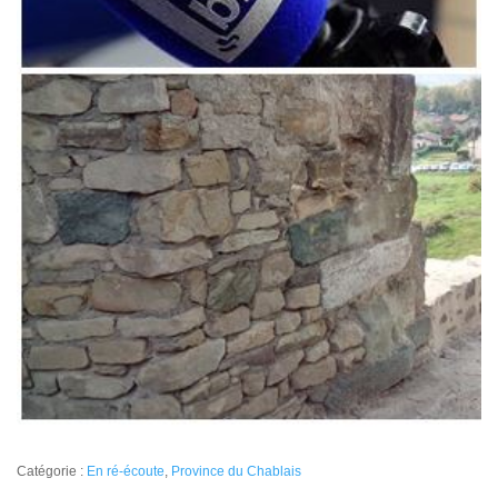
Catégorie :
En ré-écoute
,
Province du Chablais