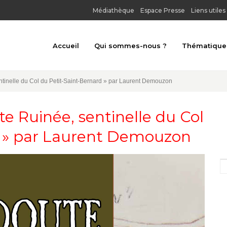
Médiathèque
Espace Presse
Liens utiles
Accueil
Qui sommes-nous ?
Thématique
Toutes les thé
tinelle du Col du Petit-Saint-Bernard » par Laurent Demouzon
Architecture u
e Ruinée, sentinelle du Col
Archéologie
d » par Laurent Demouzon
Art religieux
Au bord de l'e
Châteaux, forts
Gastronomie et
Habitat tradit