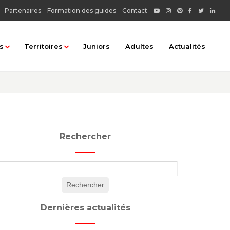
Partenaires
Formation des guides
Contact
s
Territoires
Juniors
Adultes
Actualités
matiques
Tous les territoires
rbaine
Chablais : Haut-Chablais
Chablais : Rives du Léman
Rechercher
Faucigny : Basse vallée de l'Arve
au
Faucigny : Pays du Mont Blanc
...
Faucigny : Vallée du Giffre
 terroir
Genevois : Albanais - Pays de Fillière
Dernières actualités
ionnel
Genevois : Autour du lac d'Annecy