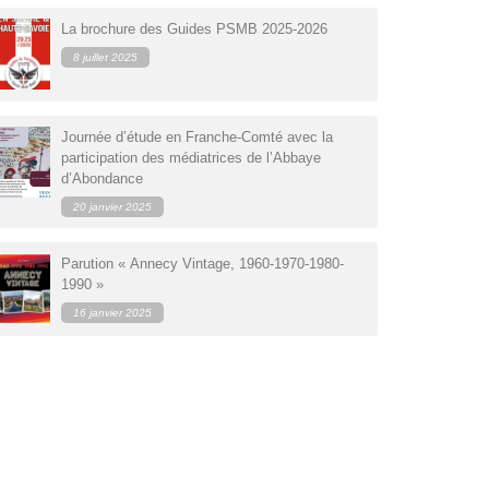
ologie
Genevois : Massif des Aravis
La brochure des Guides PSMB 2025-2026
Maurienne
8 juillet 2025
'hiver
Savoie propre
ulaires
Tarentaise
Journée d’étude en Franche-Comté avec la
participation des médiatrices de l’Abbaye
d’Abondance
20 janvier 2025
Parution « Annecy Vintage, 1960-1970-1980-
1990 »
16 janvier 2025