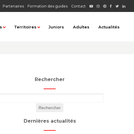
Partenaires
Formation des guides
Contact
s
Territoires
Juniors
Adultes
Actualités
matiques
Tous les territoires
rbaine
Chablais : Haut-Chablais
Chablais : Rives du Léman
Rechercher
Faucigny : Basse vallée de l'Arve
au
Faucigny : Pays du Mont Blanc
...
Faucigny : Vallée du Giffre
 terroir
Genevois : Albanais - Pays de Fillière
Dernières actualités
ionnel
Genevois : Autour du lac d'Annecy