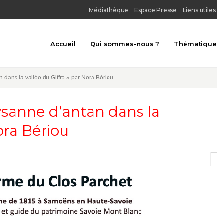
Médiathèque
Espace Presse
Liens utiles
Accueil
Qui sommes-nous ?
Thématique
Toutes les thé
 dans la vallée du Giffre » par Nora Bériou
Architecture u
ysanne d’antan dans la
Archéologie
ora Bériou
Art religieux
Au bord de l'e
Châteaux, forts
Gastronomie et
Habitat tradit