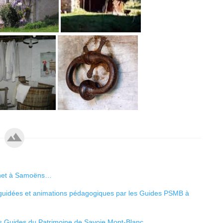
rchet à Samoëns…
es guidées et animations pédagogiques par les Guides PSMB à
les Guides du Patrimoine de Savoie Mont-Blanc…