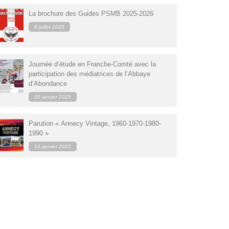
ologie
Genevois : Massif des Aravis
La brochure des Guides PSMB 2025-2026
Maurienne
8 juillet 2025
'hiver
Savoie propre
ulaires
Tarentaise
Journée d’étude en Franche-Comté avec la
participation des médiatrices de l’Abbaye
d’Abondance
20 janvier 2025
Parution « Annecy Vintage, 1960-1970-1980-
1990 »
16 janvier 2025