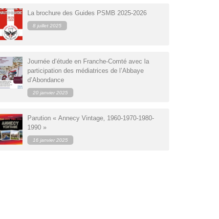
ologie
Genevois : Massif des Aravis
La brochure des Guides PSMB 2025-2026
Maurienne
8 juillet 2025
'hiver
Savoie propre
ulaires
Tarentaise
Journée d’étude en Franche-Comté avec la
participation des médiatrices de l’Abbaye
d’Abondance
20 janvier 2025
Parution « Annecy Vintage, 1960-1970-1980-
1990 »
16 janvier 2025