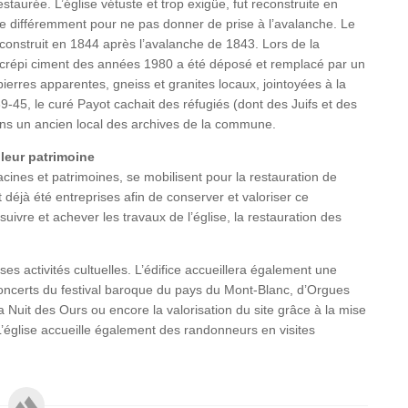
estaurée. L’église vétuste et trop exigüe, fut reconstruite en
e différemment pour ne pas donner de prise à l’avalanche. Le
econstruit en 1844 après l’avalanche de 1843. Lors de la
e crépi ciment des années 1980 a été déposé et remplacé par un
pierres apparentes, gneiss et granites locaux, jointoyées à la
9-45, le curé Payot cachait des réfugiés (dont des Juifs et des
ans un ancien local des archives de la commune.
leur patrimoine
cines et patrimoines, se mobilisent pour la restauration de
t déjà été entreprises afin de conserver et valoriser ce
ivre et achever les travaux de l’église, la restauration des
ses activités cultuelles. L’édifice accueillera également une
 concerts du festival baroque du pays du Mont-Blanc, d’Orgues
 Nuit des Ours ou encore la valorisation du site grâce à la mise
L’église accueille également des randonneurs en visites