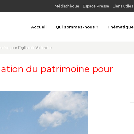
Médiathèque
Espace Presse
Liens utiles
Accueil
Qui sommes-nous ?
Thématique
Toutes les thé
moine pour l’église de Vallorcine
Architecture u
dation du patrimoine pour
Archéologie
Art religieux
Au bord de l'e
Châteaux, forts
Gastronomie et
Habitat tradit