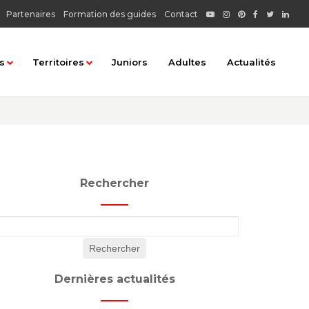
Partenaires
Formation des guides
Contact
s
Territoires
Juniors
Adultes
Actualités
matiques
Tous les territoires
rbaine
Chablais : Haut-Chablais
Chablais : Rives du Léman
Rechercher
Faucigny : Basse vallée de l'Arve
au
Faucigny : Pays du Mont Blanc
...
Faucigny : Vallée du Giffre
 terroir
Genevois : Albanais - Pays de Fillière
Dernières actualités
ionnel
Genevois : Autour du lac d'Annecy