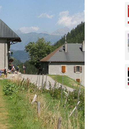
Paysages et gé
Savoir-faire
Ski et sports d
Traditions pop